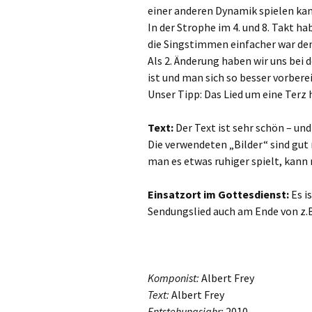
einer anderen Dynamik spielen kan
Danklieder
In der Strophe im 4. und 8. Takt ha
die Singstimmen einfacher war den
Schlusslieder
Als 2. Änderung haben wir uns bei 
ist und man sich so besser vorbere
Unser Tipp: Das Lied um eine Terz h
Text:
Der Text ist sehr schön – un
Die verwendeten „Bilder“ sind gut 
man es etwas ruhiger spielt, kann
Einsatzort im Gottesdienst:
Es i
Sendungslied auch am Ende von z.B
Komponist:
Albert Frey
Text:
Albert Frey
Entstehungsjahr:
2010