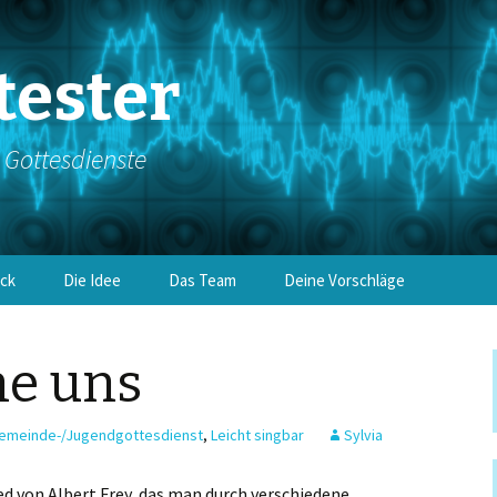
tester
e Gottesdienste
ick
Die Idee
Das Team
Deine Vorschläge
ne uns
emeinde-/Jugendgottesdienst
,
Leicht singbar
Sylvia
d von Albert Frey, das man durch verschiedene