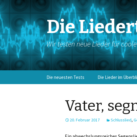
Die Lieder
Wir testen neue Lieder für cool
Springe
Die neuesten Tests
Die Lieder im Überbl
zum
Inhalt
Eingangslieder
Vater, seg
Kyrie/Bußakt
Gloria
20. Februar 2017
Schlusslied
,
G
Antwortgesang
Ein abwechslungsreiches Segenslie