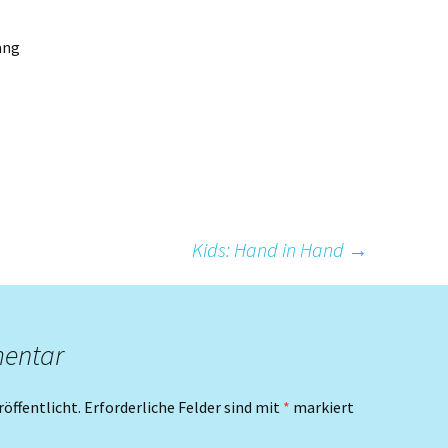
ang
Kids: Hand in Hand
→
mentar
röffentlicht.
Erforderliche Felder sind mit
*
markiert