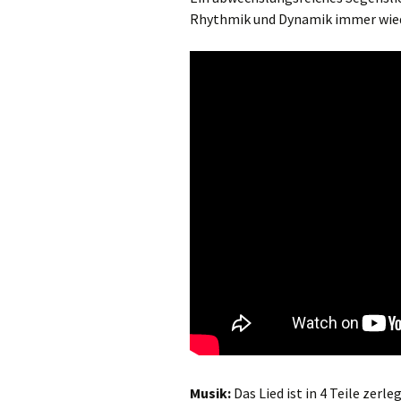
Rhythmik und Dynamik immer wied
Halleluja
Glaubensbekenntnis
Fürbitten
Gabenbereitung
Sanctus
Akklamation
Vater unser
Friedensgruß
Zur Brotbrechung
Zur Kommunion
Musik:
Das Lied ist in 4 Teile zer