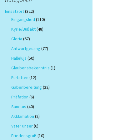
Einsatzort
(322)
Eingangslied
(110)
Kyrie/Bußakt
(48)
Gloria
(67)
Antwortgesang
(77)
Halleluja
(50)
Glaubensbekenntnis
(1)
Fürbitten
(12)
Gabenbereitung
(22)
Präfation
(6)
Sanctus
(40)
Akklamation
(2)
Vater unser
(6)
Friedensgruß
(10)