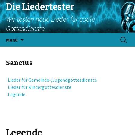
Die Liedertester
Wir testen neue Lieder für coole
Gottesdienste
Springe
Suchen
Menü
zum
nach:
Inhalt
Sanctus
Lieder für Gemeinde-/Jugendgottesdienste
Lieder für Kindergottesdienste
Legende
Legende