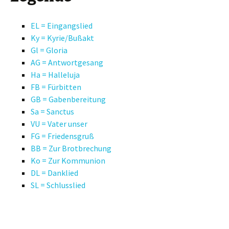
EL = Eingangslied
Ky = Kyrie/Bußakt
Gl = Gloria
AG = Antwortgesang
Ha = Halleluja
FB = Fürbitten
GB = Gabenbereitung
Sa = Sanctus
VU = Vater unser
FG = Friedensgruß
BB = Zur Brotbrechung
Ko = Zur Kommunion
DL = Danklied
SL = Schlusslied