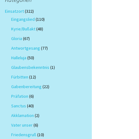
Einsatzort
(322)
Eingangslied
(110)
Kyrie/Bußakt
(48)
Gloria
(67)
Antwortgesang
(77)
Halleluja
(50)
Glaubensbekenntnis
(1)
Fürbitten
(12)
Gabenbereitung
(22)
Präfation
(6)
Sanctus
(40)
Akklamation
(2)
Vater unser
(6)
Friedensgruß
(10)