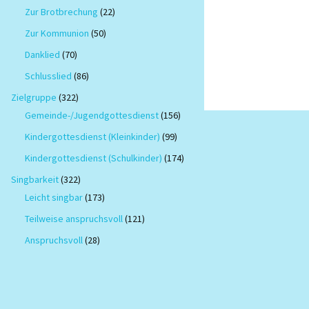
Zur Brotbrechung
(22)
Zur Kommunion
(50)
Danklied
(70)
Schlusslied
(86)
Zielgruppe
(322)
Gemeinde-/Jugendgottesdienst
(156)
Kindergottesdienst (Kleinkinder)
(99)
Kindergottesdienst (Schulkinder)
(174)
Singbarkeit
(322)
Leicht singbar
(173)
Teilweise anspruchsvoll
(121)
Anspruchsvoll
(28)