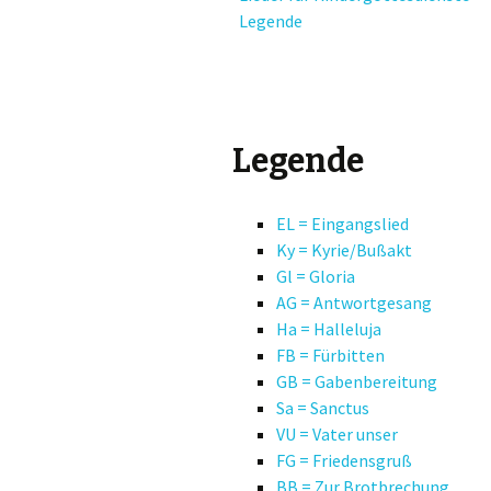
Legende
Halleluja
Glaubensbekenntnis
Fürbitten
Legende
Gabenbereitung
EL = Eingangslied
Sanctus
Ky = Kyrie/Bußakt
Gl = Gloria
Akklamation
AG = Antwortgesang
Ha = Halleluja
Vater unser
FB = Fürbitten
Friedensgruß
GB = Gabenbereitung
Sa = Sanctus
Zur Brotbrechung
VU = Vater unser
FG = Friedensgruß
Zur Kommunion
BB = Zur Brotbrechung