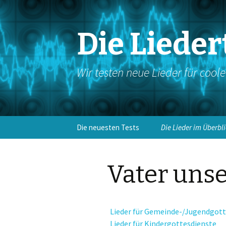
Die Lieder
Wir testen neue Lieder für cool
Springe
Die neuesten Tests
Die Lieder im Überbl
zum
Inhalt
Eingangslieder
Vater uns
Kyrie/Bußakt
Gloria
Lieder für Gemeinde-/Jugendgott
Antwortgesang
Lieder für Kindergottesdienste