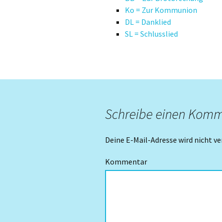
Ko = Zur Kommunion
Danklieder
DL = Danklied
SL = Schlusslied
Schlusslieder
Schreibe einen Kom
Deine E-Mail-Adresse wird nicht ve
Kommentar