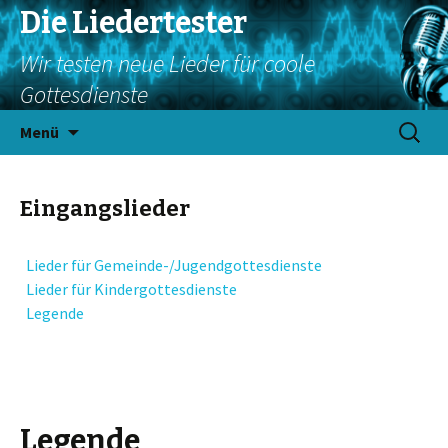
Die Liedertester
Wir testen neue Lieder für coole
Gottesdienste
Springe
Suchen
Menü
zum
nach:
Inhalt
Eingangslieder
Lieder für Gemeinde-/Jugendgottesdienste
Lieder für Kindergottesdienste
Legende
Legende