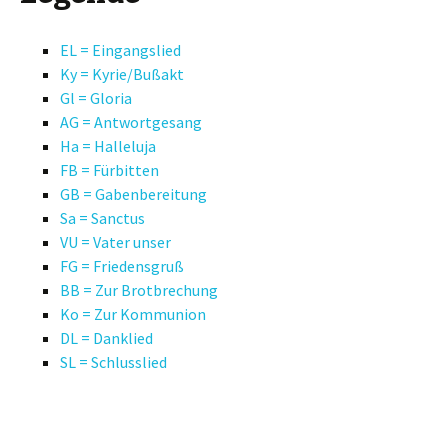
EL = Eingangslied
Ky = Kyrie/Bußakt
Gl = Gloria
AG = Antwortgesang
Ha = Halleluja
FB = Fürbitten
GB = Gabenbereitung
Sa = Sanctus
VU = Vater unser
FG = Friedensgruß
BB = Zur Brotbrechung
Ko = Zur Kommunion
DL = Danklied
SL = Schlusslied