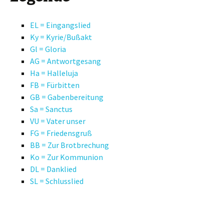
EL = Eingangslied
Ky = Kyrie/Bußakt
Gl = Gloria
AG = Antwortgesang
Ha = Halleluja
FB = Fürbitten
GB = Gabenbereitung
Sa = Sanctus
VU = Vater unser
FG = Friedensgruß
BB = Zur Brotbrechung
Ko = Zur Kommunion
DL = Danklied
SL = Schlusslied