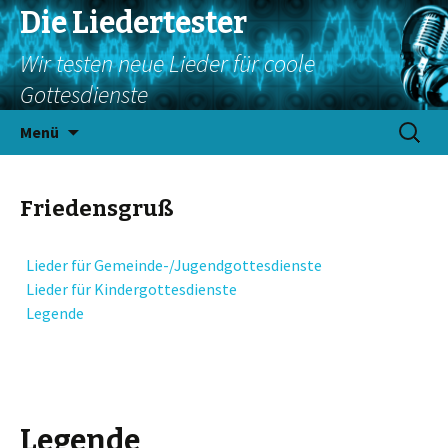
Die Liedertester
Wir testen neue Lieder für coole
Gottesdienste
Springe
Suchen
Menü
zum
nach:
Inhalt
Friedensgruß
Lieder für Gemeinde-/Jugendgottesdienste
Lieder für Kindergottesdienste
Legende
Legende