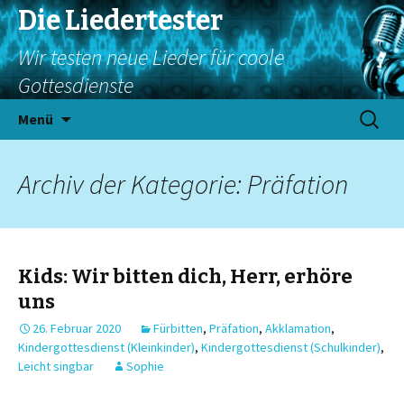
Die Liedertester
Wir testen neue Lieder für coole
Gottesdienste
Springe
Suchen
Menü
zum
nach:
Inhalt
Archiv der Kategorie: Präfation
Kids: Wir bitten dich, Herr, erhöre
uns
26. Februar 2020
Fürbitten
,
Präfation
,
Akklamation
,
Kindergottesdienst (Kleinkinder)
,
Kindergottesdienst (Schulkinder)
,
Leicht singbar
Sophie