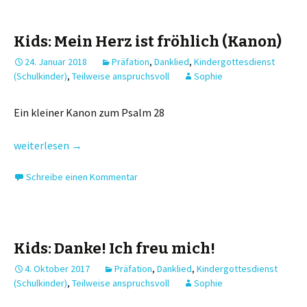
Kids: Mein Herz ist fröhlich (Kanon)
24. Januar 2018
Präfation
,
Danklied
,
Kindergottesdienst
(Schulkinder)
,
Teilweise anspruchsvoll
Sophie
Ein kleiner Kanon zum Psalm 28
Kids: Mein Herz ist fröhlich (Kanon)
weiterlesen
→
Schreibe einen Kommentar
Kids: Danke! Ich freu mich!
4. Oktober 2017
Präfation
,
Danklied
,
Kindergottesdienst
(Schulkinder)
,
Teilweise anspruchsvoll
Sophie