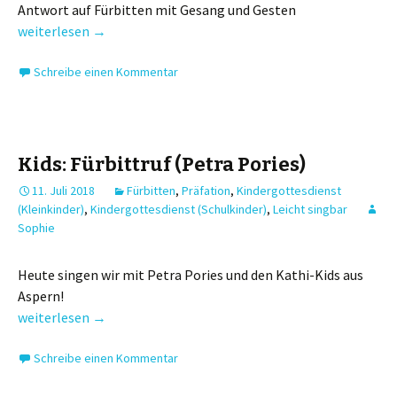
Antwort auf Fürbitten mit Gesang und Gesten
Kids: Wir bitten dich, Herr, erhöre uns
weiterlesen
→
Schreibe einen Kommentar
Kids: Fürbittruf (Petra Pories)
11. Juli 2018
Fürbitten
,
Präfation
,
Kindergottesdienst
(Kleinkinder)
,
Kindergottesdienst (Schulkinder)
,
Leicht singbar
Sophie
Heute singen wir mit Petra Pories und den Kathi-Kids aus
Aspern!
Kids: Fürbittruf (Petra Pories)
weiterlesen
→
Schreibe einen Kommentar