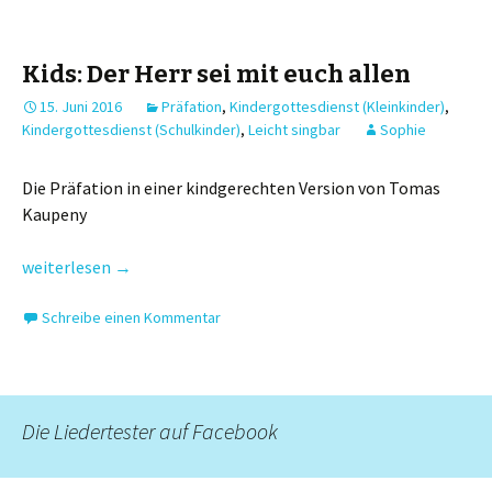
Kids: Der Herr sei mit euch allen
15. Juni 2016
Präfation
,
Kindergottesdienst (Kleinkinder)
,
Kindergottesdienst (Schulkinder)
,
Leicht singbar
Sophie
Die Präfation in einer kindgerechten Version von Tomas
Kaupeny
Kids: Der Herr sei mit euch allen
weiterlesen
→
Schreibe einen Kommentar
Die Liedertester auf Facebook