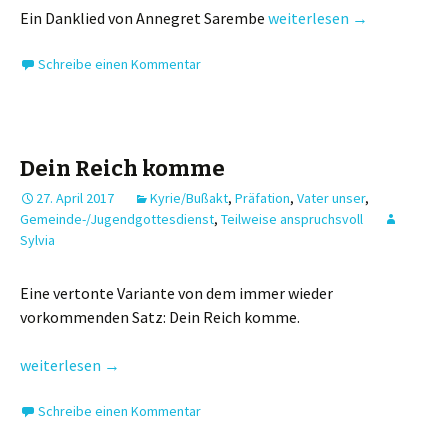
Kids: Danke! Ich freu mich!
Ein Danklied von Annegret Sarembe
weiterlesen
→
Schreibe einen Kommentar
Dein Reich komme
27. April 2017
Kyrie/Bußakt
,
Präfation
,
Vater unser
,
Gemeinde-/Jugendgottesdienst
,
Teilweise anspruchsvoll
Sylvia
Eine vertonte Variante von dem immer wieder
vorkommenden Satz: Dein Reich komme.
Dein Reich komme
weiterlesen
→
Schreibe einen Kommentar