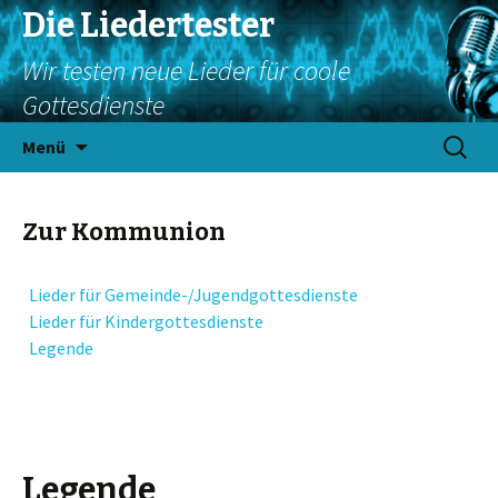
Die Liedertester
Wir testen neue Lieder für coole
Gottesdienste
Springe
Suchen
Menü
zum
nach:
Inhalt
Zur Kommunion
Lieder für Gemeinde-/Jugendgottesdienste
Lieder für Kindergottesdienste
Legende
Legende