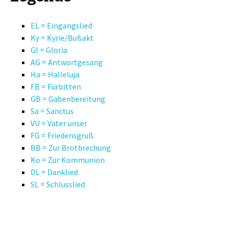
EL = Eingangslied
Ky = Kyrie/Bußakt
Gl = Gloria
AG = Antwortgesang
Ha = Halleluja
FB = Fürbitten
GB = Gabenbereitung
Sa = Sanctus
VU = Vater unser
FG = Friedensgruß
BB = Zur Brotbrechung
Ko = Zur Kommunion
DL = Danklied
SL = Schlusslied