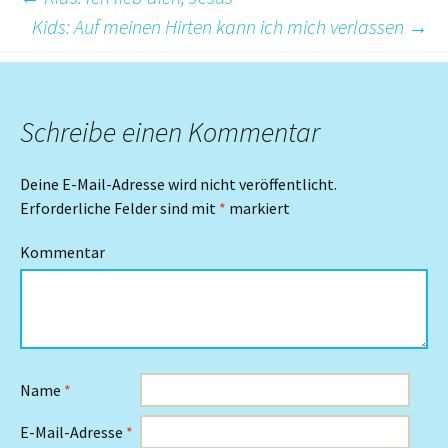
Beitrags-
Kids: Auf meinen Hirten kann ich mich verlassen
→
Navigation
Schreibe einen Kommentar
Deine E-Mail-Adresse wird nicht veröffentlicht.
Erforderliche Felder sind mit
*
markiert
Kommentar
Name
*
E-Mail-Adresse
*