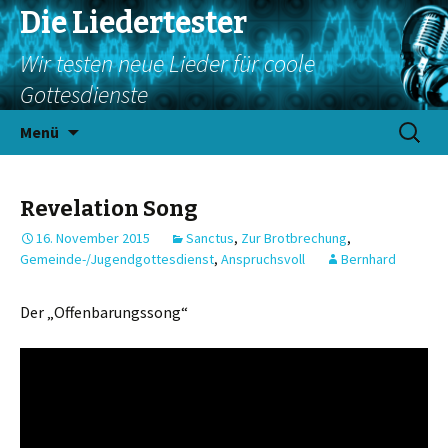
Die Liedertester
Wir testen neue Lieder für coole
Gottesdienste
Springe
Suchen
Menü
zum
nach:
Inhalt
Revelation Song
16. November 2015
Sanctus
,
Zur Brotbrechung
,
Gemeinde-/Jugendgottesdienst
,
Anspruchsvoll
Bernhard
Der „Offenbarungssong“