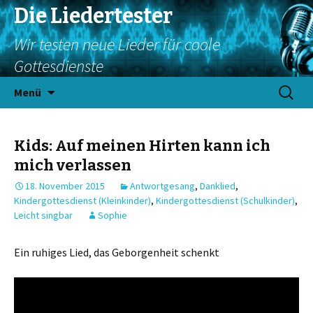
Die Liedertester
Wir testen neue Lieder für coole
Gottesdienste
Springe
Suchen
Menü
zum
nach:
Inhalt
Kids: Auf meinen Hirten kann ich
mich verlassen
18. November 2015
Antwortgesang
,
Danklied
,
Kindergottesdienst (Kleinkinder)
,
Kindergottesdienst (Schulkinder)
,
Leicht singbar
Sophie
Ein ruhiges Lied, das Geborgenheit schenkt