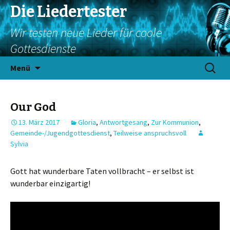
Die Liedertester
Wir testen neue Lieder für coole
Gottesdienste
Springe
Suchen
Menü
zum
nach:
Inhalt
Our God
13. März 2017
Gloria
,
Antwortgesang
,
Zur Kommunion
,
Gemeinde-/Jugendgottesdienst
,
Teilweise anspruchsvoll
Sylvia
Gott hat wunderbare Taten vollbracht – er selbst ist
wunderbar einzigartig!