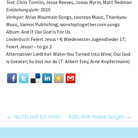
Text:
Chris Tomlin, Jesse Reeves, Jonas Myrin, Matt Redman
Entstehungsjahr:
2010
Verleger:
Atlas Mountain Songs, sixsteps Music, Thankyou
Music, Vamos Publishing, worshiptogether.com songs
Album:
And If Our God Is For Us
Liederbuch:
Feiert Jesus ! 4; Wiedenester Jugendlieder 17;
Feiert Jesus! – to go 2
Alternativer Liedtitel: Water You Turned Into Wine; Our God
is Greater; So bist nur du (T: Albert Frey, Arne Kopfermann)
Beitrags-
←
Nichts will ich mehr
Kids: Alle meine Sorgen
→