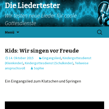
Die Liedertester
Wir testen neue Lieder für coole
Gottesdienste
Springe
Suchen
Menü
zum
nach:
Inhalt
Kids: Wir singen vor Freude
14. Oktober 2015
Eingangslied
,
Kindergottesdienst
(Kleinkinder)
,
Kindergottesdienst (Schulkinder)
,
Teilweise
anspruchsvoll
Sophie
Ein Eingangslied zum Klatschen und Springen