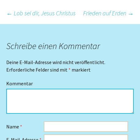
Beitrags-
←
Lob sei dir, Jesus Christus
Frieden auf Erden
→
Navigation
Schreibe einen Kommentar
Deine E-Mail-Adresse wird nicht veröffentlicht.
Erforderliche Felder sind mit
*
markiert
Kommentar
Name
*
E-Mail-Adresse
*