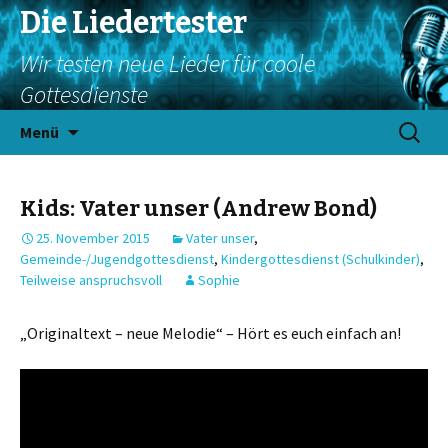
Die Liedertester
Wir testen neue Lieder für coole
Gottesdienste
Springe
Suchen
Menü
zum
nach:
Inhalt
Kids: Vater unser (Andrew Bond)
25. November 2015
Vater unser
,
Gemeinde-/Jugendgottesdienst
,
Kindergottesdienst (Schulkinder)
,
Teilweise anspruchsvoll
Sophie
„Originaltext – neue Melodie“ – Hört es euch einfach an!