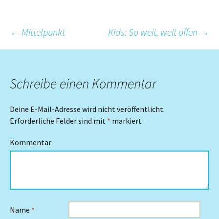
Beitrags-
←
Mittelpunkt
Kids: So weit, weit offen
→
Navigation
Schreibe einen Kommentar
Deine E-Mail-Adresse wird nicht veröffentlicht.
Erforderliche Felder sind mit
*
markiert
Kommentar
Name
*