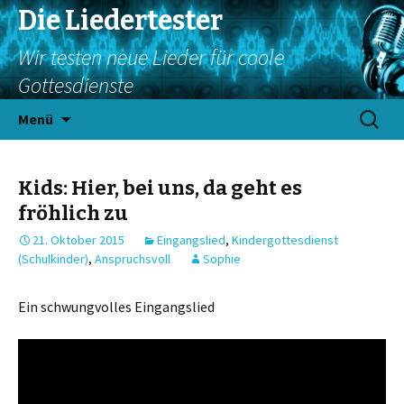
Die Liedertester
Wir testen neue Lieder für coole
Gottesdienste
Springe
Suchen
Menü
zum
nach:
Inhalt
Kids: Hier, bei uns, da geht es
fröhlich zu
21. Oktober 2015
Eingangslied
,
Kindergottesdienst
(Schulkinder)
,
Anspruchsvoll
Sophie
Ein schwungvolles Eingangslied