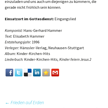
einzuladen und uns auch um diejenigen zu kümmern, die
gerade nicht fröhlich sein können.
Einsatzort im Gottesdienst:
Eingangslied
Komponist:
Hans-Gerhard Hammer
Text:
Elisabeth Hammer
Entstehungsjahr:
1996
Verleger:
Hänssler-Verlag, Neuhausen-Stuttgart
Album:
Kinder-Kirchen-Hits
Liederbuch:
Kinder-Kirchen-Hits
, Kinder feiern Jesus 2
Beitrags-
←
Frieden auf Erden