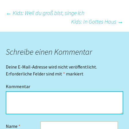
Beitrags-
←
Kids: Weil du groß bist, singe ich
Kids: In Gottes Haus
→
Navigation
Schreibe einen Kommentar
Deine E-Mail-Adresse wird nicht veröffentlicht.
Erforderliche Felder sind mit
*
markiert
Kommentar
Name
*