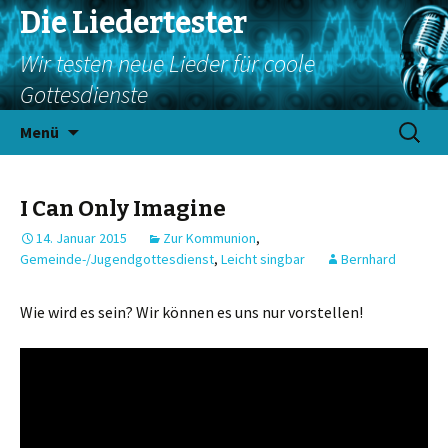
Die Liedertester
Wir testen neue Lieder für coole
Gottesdienste
Springe
Suchen
Menü
zum
nach:
Inhalt
I Can Only Imagine
14. Januar 2015
Zur Kommunion
,
Gemeinde-/Jugendgottesdienst
,
Leicht singbar
Bernhard
Wie wird es sein? Wir können es uns nur vorstellen!