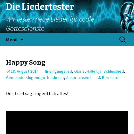
Die Liedertester
Wir testen neue Lieder für coole
Gottesdienste
Springe
Suchen
Menü
zum
nach:
Inhalt
Happy Song
18. August 2014
Eingangslied
,
Gloria
,
Halleluja
,
Schlusslied
,
Gemeinde-/Jugendgottesdienst
,
Anspruchsvoll
Bernhard
Der Titel sagt eigentlich alles!