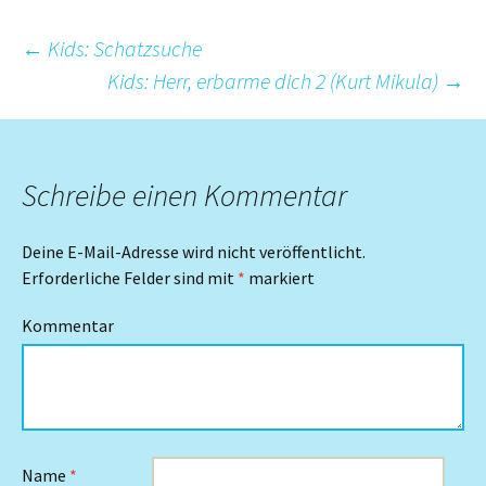
Beitrags-
←
Kids: Schatzsuche
Kids: Herr, erbarme dich 2 (Kurt Mikula)
→
Navigation
Schreibe einen Kommentar
Deine E-Mail-Adresse wird nicht veröffentlicht.
Erforderliche Felder sind mit
*
markiert
Kommentar
Name
*