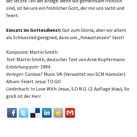
der letzte Teil der Bridge: wenn wir gemeinsam fröhlich
sind, ist bei uns ein fröhlicher Gott, der mir uns lacht und
feiert.
Einsatz im Gottesdienst:
Gut zum Gloria, aber vor allem
als Schlusslied geeigned, da es uns „hinaustanzen“ lässt!
Komponist:
Martin Smith
Text:
Martin Smith, deutscher Text von Arne Kopfermann
Entstehungsjahr:
1994
Verleger:
Curious? Music UK (Verwaltet von SCM Hänssler)
Album:
Feiert Jesus TO GO
Liederbuch:
In Love With Jesus, S.O.N.G. (2. Auflage blau), So
groß ist der Herr