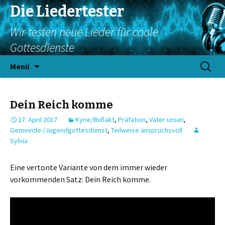
Die Liedertester
Wir testen neue Lieder für coole
Gottesdienste
Springe
Suchen
Menü
zum
nach:
Inhalt
Dein Reich komme
27. April 2017
Kyrie/Bußakt
,
Präfation
,
Vater unser
,
Gemeinde-/Jugendgottesdienst
,
Teilweise anspruchsvoll
Sylvia
Eine vertonte Variante von dem immer wieder
vorkommenden Satz: Dein Reich komme.