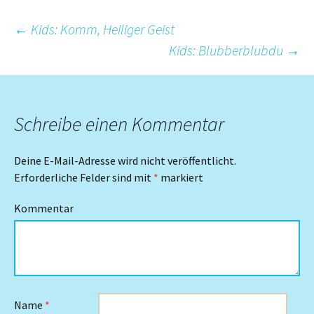
Beitrags-
←
Kids: Komm, Heiliger Geist
Kids: Blubberblubdu
→
Navigation
Schreibe einen Kommentar
Deine E-Mail-Adresse wird nicht veröffentlicht.
Erforderliche Felder sind mit
*
markiert
Kommentar
Name
*