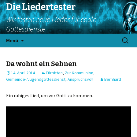
Die Liedertester
Wir testen neue Lieder für coole
Gottesdienste
Springe
Suchen
Menü
zum
nach:
Inhalt
Da wohnt ein Sehnen
14. April 2014
Fürbitten
,
Zur Kommunion
,
Gemeinde-/Jugendgottesdienst
,
Anspruchsvoll
Bernhard
Ein ruhiges Lied, um vor Gott zu kommen.