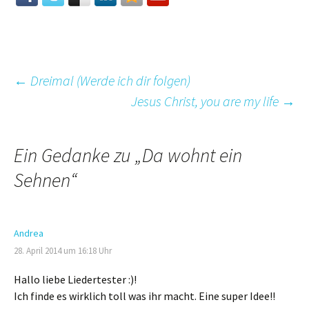
Beitrags-
←
Dreimal (Werde ich dir folgen)
Jesus Christ, you are my life
→
Navigation
Ein Gedanke zu „
Da wohnt ein
Sehnen
“
Andrea
28. April 2014 um 16:18 Uhr
Hallo liebe Liedertester :)!
Ich finde es wirklich toll was ihr macht. Eine super Idee!!