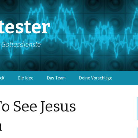
tester
e Gottesdienste
ick
Die Idee
Das Team
Deine Vorschläge
o See Jesus
h