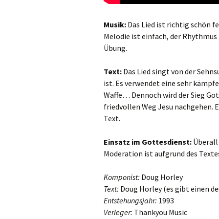
Danklieder
Musik:
Das Lied ist richtig schön f
Melodie ist einfach, der Rhythmus
Schlusslieder
Übung.
Text:
Das Lied singt von der Sehns
ist. Es verwendet eine sehr kämpfe
Waffe… Dennoch wird der Sieg Got
friedvollen Weg Jesu nachgehen. Es
Text.
Einsatz im Gottesdienst:
Überall 
Moderation ist aufgrund des Texte
Komponist:
Doug Horley
Text:
Doug Horley (es gibt einen deu
Entstehungsjahr:
1993
Verleger:
Thankyou Music