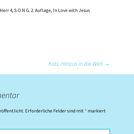
 Herr 4, S.O.N.G. 2. Auflage, In Love with Jesus
Kids: Hinaus in die Welt
→
mentar
röffentlicht.
Erforderliche Felder sind mit
*
markiert