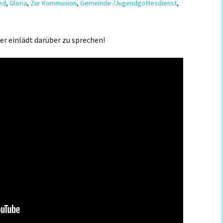
ed
,
Gloria
,
Zur Kommunion
,
Gemeinde-/Jugendgottesdienst
,
der einlädt darüber zu sprechen!