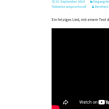
15. September 2014
Eingangsli
Teilweise anspruchsvoll
Bernhard
Halleluja
Glaubensbekenntnis
Ein fetziges Lied, mit einem Text 
Fürbitten
Gabenbereitung
Sanctus
Akklamation
Vater unser
Friedensgruß
Zur Brotbrechung
Zur Kommunion