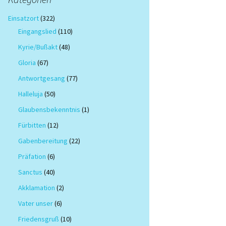
Einsatzort
(322)
Eingangslied
(110)
Kyrie/Bußakt
(48)
Gloria
(67)
Antwortgesang
(77)
Halleluja
(50)
Glaubensbekenntnis
(1)
Fürbitten
(12)
Gabenbereitung
(22)
Präfation
(6)
Sanctus
(40)
Akklamation
(2)
Vater unser
(6)
Friedensgruß
(10)