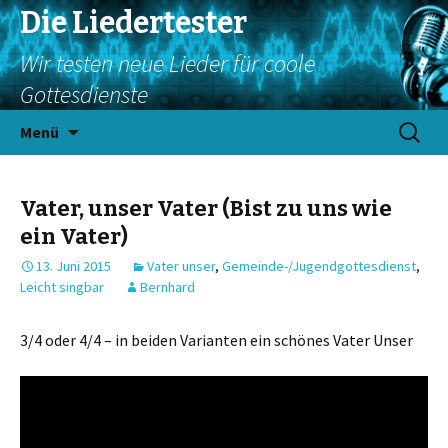
Die Liedertester
Wir testen neue Lieder für coole
Gottesdienste
Springe
Suchen
Menü
zum
nach:
Inhalt
Vater, unser Vater (Bist zu uns wie
ein Vater)
13. Juni 2015
Vater unser
,
Gemeinde-/Jugendgottesdienst
,
Leicht singbar
Bernhard
3/4 oder 4/4 – in beiden Varianten ein schönes Vater Unser