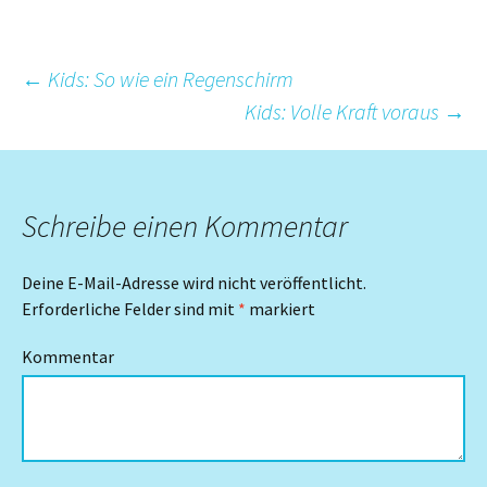
Beitrags-
←
Kids: So wie ein Regenschirm
Kids: Volle Kraft voraus
→
Navigation
Schreibe einen Kommentar
Deine E-Mail-Adresse wird nicht veröffentlicht.
Erforderliche Felder sind mit
*
markiert
Kommentar