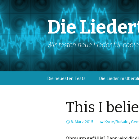
Die Lieder
Wir testen neue Lieder für cool
Springe
Die neuesten Tests
Die Lieder im Überbl
zum
Inhalt
Eingangslieder
This I beli
Kyrie/Bußakt
Gloria
8. März 2015
Kyrie/Bußakt
,
Gem
Antwortgesang
Ohrwurm gefällig? Dann wird dir d