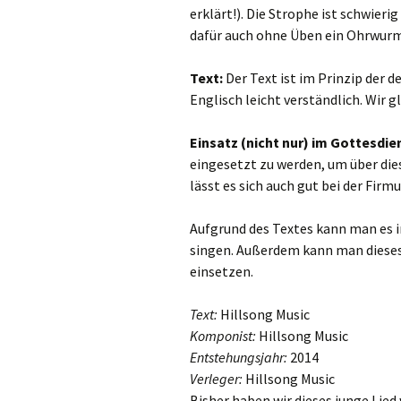
erklärt!). Die Strophe ist schwieri
Danklieder
dafür auch ohne Üben ein Ohrwur
Schlusslieder
Text:
Der Text ist im Prinzip der 
Englisch leicht verständlich. Wir g
Einsatz (nicht nur) im Gottesdie
eingesetzt zu werden, um über di
lässt es sich auch gut bei der Firm
Aufgrund des Textes kann man es 
singen. Außerdem kann man diese
einsetzen.
Text:
Hillsong Music
Komponist:
Hillsong Music
Entstehungsjahr:
2014
Verleger:
Hillsong Music
Bisher haben wir dieses junge Lied