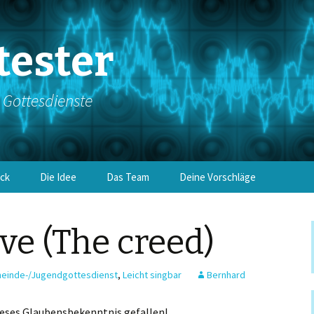
tester
e Gottesdienste
ick
Die Idee
Das Team
Deine Vorschläge
eve (The creed)
einde-/Jugendgottesdienst
,
Leicht singbar
Bernhard
ieses Glaubensbekenntnis gefallen!