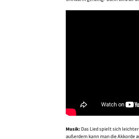
Halleluja
Glaubensbekenntnis
Fürbitten
Gabenbereitung
Sanctus
Akklamation
Vater unser
Friedensgruß
Zur Brotbrechung
Musik:
Das Lied spielt sich leichte
Zur Kommunion
außerdem kann man die Akkorde auf