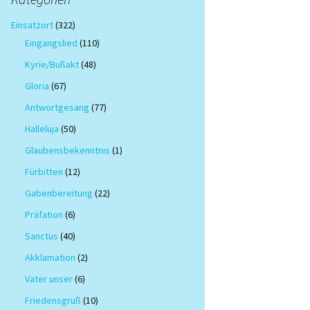
Einsatzort
(322)
Eingangslied
(110)
Kyrie/Bußakt
(48)
Gloria
(67)
Antwortgesang
(77)
Halleluja
(50)
Glaubensbekenntnis
(1)
Fürbitten
(12)
Gabenbereitung
(22)
Präfation
(6)
Sanctus
(40)
Akklamation
(2)
Vater unser
(6)
Friedensgruß
(10)