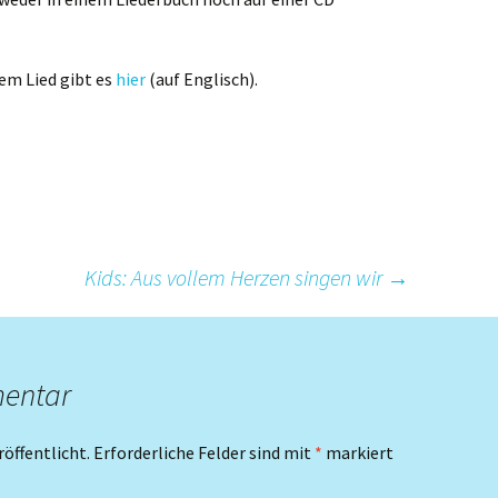
em Lied gibt es
hier
(auf Englisch).
Kids: Aus vollem Herzen singen wir
→
mentar
röffentlicht.
Erforderliche Felder sind mit
*
markiert