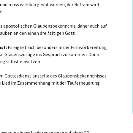
g und muss wirklich geübt werden, der Refrain wird
m!
des apostolischen Glaubensbekenntnis, daher auch auf
lauben an den einen dreifaltigen Gott.
nst:
Es eignet sich besonders in der Firmvorbereitung
ese Glauenszusage ins Gespräch zu kommen. Dann
ung selbst einsetzen.
im Gottesdienst anstelle des Glaubensbekenntnisses
s Lied im Zusammenhang mit der Tauferneuerung
 weder in einem Liederbuch noch auf einer CD