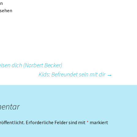
en
 sehen
eisen dich (Norbert Becker)
Kids: Befreundet sein mit dir
→
mentar
röffentlicht.
Erforderliche Felder sind mit
*
markiert