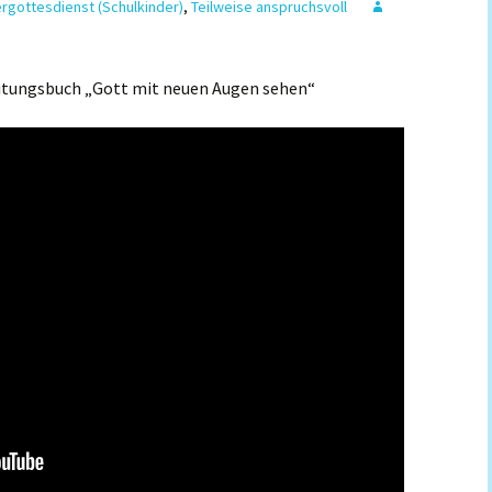
rgottesdienst (Schulkinder)
,
Teilweise anspruchsvoll
tungsbuch „Gott mit neuen Augen sehen“