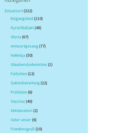
Einsatzort
(322)
Eingangslied
(110)
Kyrie/Bußakt
(48)
Gloria
(67)
Antwortgesang
(77)
Halleluja
(50)
Glaubensbekenntnis
(1)
Fürbitten
(12)
Gabenbereitung
(22)
Präfation
(6)
Sanctus
(40)
Akklamation
(2)
Vater unser
(6)
Friedensgruß
(10)