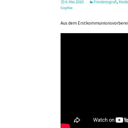
6. Mai 2020
Friedensgruß
,
Kinde
Sophie
Halleluja
Glaubensbekenntnis
Aus dem Erstkommunionsvorberei
Fürbitten
Gabenbereitung
Sanctus
Akklamation
Vater unser
Friedensgruß
Zur Brotbrechung
Zur Kommunion