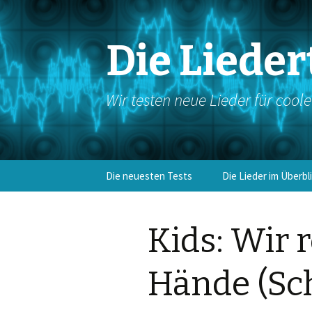
Die Lieder
Wir testen neue Lieder für cool
Springe
Die neuesten Tests
Die Lieder im Überbl
zum
Inhalt
Eingangslieder
Kids: Wir 
Kyrie/Bußakt
Hände (Sc
Gloria
Antwortgesang