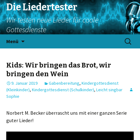
Die Liedertester
Wir testen neue Lieder für coole
Gottesdienste
Springe
Suchen
Menü
zum
nach:
Inhalt
Kids: Wir bringen das Brot, wir
bringen den Wein
9. Januar 2019
Gabenbereitung
,
Kindergottesdienst
(Kleinkinder)
,
Kindergottesdienst (Schulkinder)
,
Leicht singbar
Sophie
Norbert M. Becker überrascht uns mit einer ganzen Serie
guter Lieder!