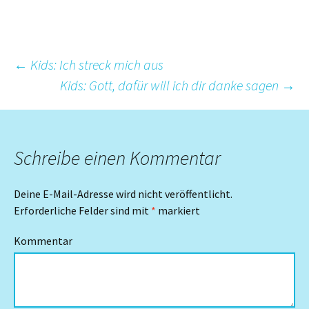
Beitrags-
←
Kids: Ich streck mich aus
Kids: Gott, dafür will ich dir danke sagen
→
Navigation
Schreibe einen Kommentar
Deine E-Mail-Adresse wird nicht veröffentlicht.
Erforderliche Felder sind mit
*
markiert
Kommentar