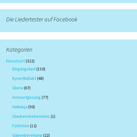
Die Liedertester auf Facebook
Kategorien
Einsatzort
(322)
Eingangslied
(110)
Kyrie/Bußakt
(48)
Gloria
(67)
Antwortgesang
(77)
Halleluja
(50)
Glaubensbekenntnis
(1)
Fürbitten
(12)
Gabenbereitung
(22)