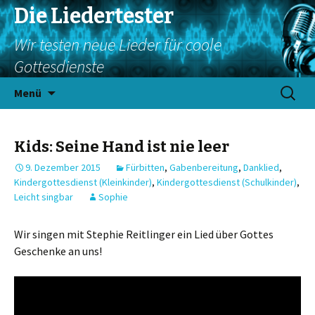
Die Liedertester
Wir testen neue Lieder für coole
Gottesdienste
Springe
Suchen
Menü
zum
nach:
Inhalt
Kids: Seine Hand ist nie leer
9. Dezember 2015
Fürbitten
,
Gabenbereitung
,
Danklied
,
Kindergottesdienst (Kleinkinder)
,
Kindergottesdienst (Schulkinder)
,
Leicht singbar
Sophie
Wir singen mit Stephie Reitlinger ein Lied über Gottes
Geschenke an uns!