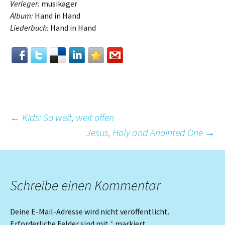
Verleger:
musikager
Album:
Hand in Hand
Liederbuch:
Hand in Hand
Beitrags-
←
Kids: So weit, weit offen
Jesus, Holy and Anointed One
→
Navigation
Schreibe einen Kommentar
Deine E-Mail-Adresse wird nicht veröffentlicht.
Erforderliche Felder sind mit
*
markiert