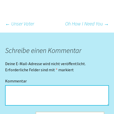
Beitrags-
←
Unser Vater
Oh How I Need You
→
Navigation
Schreibe einen Kommentar
Deine E-Mail-Adresse wird nicht veröffentlicht.
Erforderliche Felder sind mit
*
markiert
Kommentar