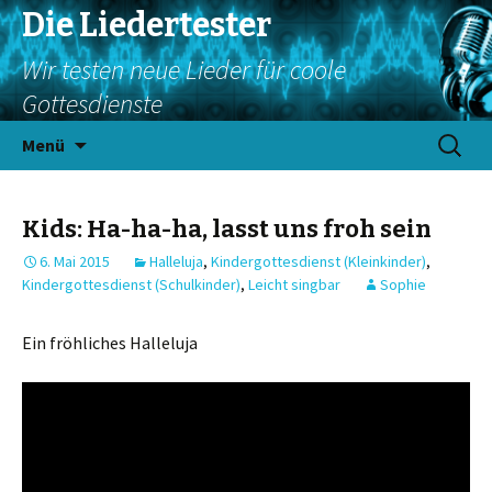
Die Liedertester
Wir testen neue Lieder für coole
Gottesdienste
Springe
Suchen
Menü
zum
nach:
Inhalt
Kids: Ha-ha-ha, lasst uns froh sein
6. Mai 2015
Halleluja
,
Kindergottesdienst (Kleinkinder)
,
Kindergottesdienst (Schulkinder)
,
Leicht singbar
Sophie
Ein fröhliches Halleluja