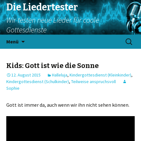
Die Liedertester
Wir testen neue Lieder für coole
Gottesdienste
Springe
Suchen
Menü
zum
nach:
Inhalt
Kids: Gott ist wie die Sonne
12. August 2015
Halleluja
,
Kindergottesdienst (Kleinkinder)
,
Kindergottesdienst (Schulkinder)
,
Teilweise anspruchsvoll
Sophie
Gott ist immer da, auch wenn wir ihn nicht sehen können.