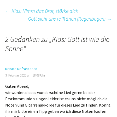
Beitrags-
←
Kids: Nimm das Brot, stärke dich
Gott sieht uns’re Tränen (Regenbogen)
→
Navigation
2 Gedanken zu „
Kids: Gott ist wie die
Sonne
“
Renate Defrancesco
3. Februar 2020 um 18:08 Uhr
Guten Abend,
wir würden dieses wunderschöne Lied gerne bei der
Erstkommunion singen leider ist es uns nicht möglich die
Noten und Gitarrenakkorde für dieses Lied zu finden. Könnt
ihr mir bitte einen Tipp geben wo ich diese Noten kaufen