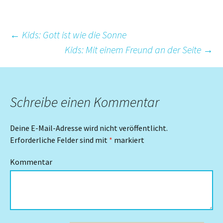
Beitrags-
←
Kids: Gott ist wie die Sonne
Kids: Mit einem Freund an der Seite
→
Navigation
Schreibe einen Kommentar
Deine E-Mail-Adresse wird nicht veröffentlicht.
Erforderliche Felder sind mit
*
markiert
Kommentar