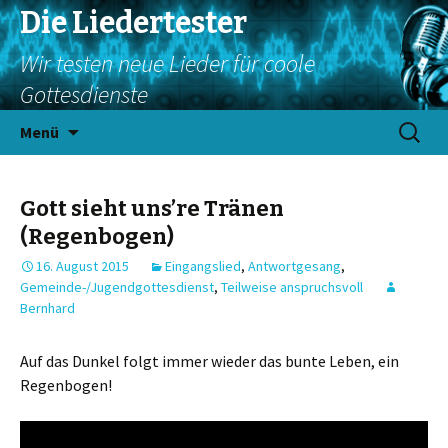
Die Liedertester
Wir testen neue Lieder für coole
Gottesdienste
Springe
Suchen
Menü
zum
nach:
Inhalt
Gott sieht uns’re Tränen
(Regenbogen)
16. August 2015
Eingangslied
,
Antwortgesang
,
Gemeinde-/Jugendgottesdienst
,
Teilweise anspruchsvoll
Bernhard
Auf das Dunkel folgt immer wieder das bunte Leben, ein
Regenbogen!