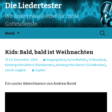
Die Liedertester
Wir testen neue Lieder für coole
Gottesdienste
Springe
Suchen
Menü
zum
nach:
Inhalt
Kids: Bald, bald ist Weihnachten
14. Dezember 2016
Eingangslied
,
Kyrie/Bußakt
,
Schlusslied
,
Kindergottesdienst (Kleinkinder)
,
Kindergottesdienst (Schulkinder)
,
Leicht singbar
Sophie
Ein cooler Adventkanon von Andrew Bond