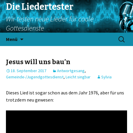
Die Liedertester
Wir testen neue Lieder für coole
Gottesdienste
Springe
Suchen
Menü
zum
nach:
Inhalt
Jesus will uns bau’n
18. September 2017
Antwortgesang
,
Gemeinde-/Jugendgottesdienst
,
Leicht singbar
Sylvia
Dieses Lied ist sogar schon aus dem Jahr 1976, aber für uns
trotzdem neu gewesen: