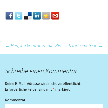
Beitrags-
←
Herr, ich komme zu dir
Kids: Ich lade euch ein
→
Navigation
Schreibe einen Kommentar
Deine E-Mail-Adresse wird nicht veröffentlicht.
Erforderliche Felder sind mit
*
markiert
Kommentar