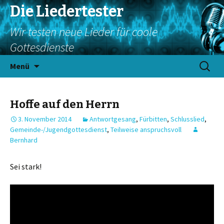
Die Liedertester
Wir testen neue Lieder für coole
Gottesdienste
Springe
Suchen
Menü
zum
nach:
Inhalt
Hoffe auf den Herrn
3. November 2014
Antwortgesang
,
Fürbitten
,
Schlusslied
,
Gemeinde-/Jugendgottesdienst
,
Teilweise anspruchsvoll
Bernhard
Sei stark!