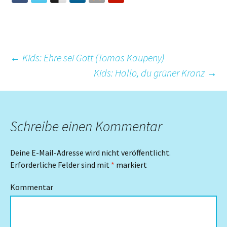
Beitrags-
←
Kids: Ehre sei Gott (Tomas Kaupeny)
Kids: Hallo, du grüner Kranz
→
Navigation
Schreibe einen Kommentar
Deine E-Mail-Adresse wird nicht veröffentlicht.
Erforderliche Felder sind mit
*
markiert
Kommentar