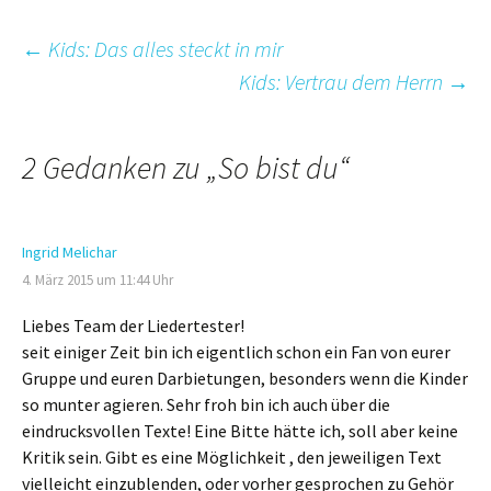
Beitrags-
←
Kids: Das alles steckt in mir
Kids: Vertrau dem Herrn
→
Navigation
2 Gedanken zu „
So bist du
“
Ingrid Melichar
4. März 2015 um 11:44 Uhr
Liebes Team der Liedertester!
seit einiger Zeit bin ich eigentlich schon ein Fan von eurer
Gruppe und euren Darbietungen, besonders wenn die Kinder
so munter agieren. Sehr froh bin ich auch über die
eindrucksvollen Texte! Eine Bitte hätte ich, soll aber keine
Kritik sein. Gibt es eine Möglichkeit , den jeweiligen Text
vielleicht einzublenden, oder vorher gesprochen zu Gehör