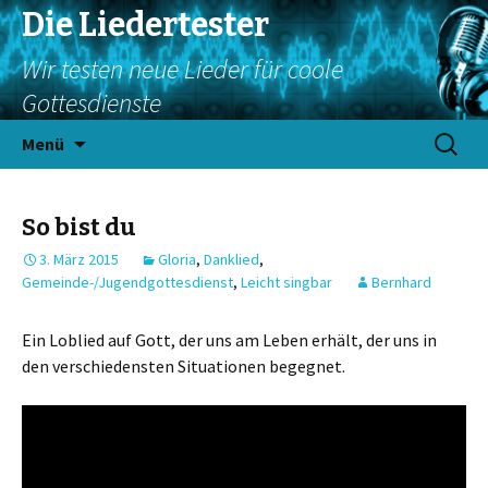
Die Liedertester
Wir testen neue Lieder für coole
Gottesdienste
Springe
Suchen
Menü
zum
nach:
Inhalt
So bist du
3. März 2015
Gloria
,
Danklied
,
Gemeinde-/Jugendgottesdienst
,
Leicht singbar
Bernhard
Ein Loblied auf Gott, der uns am Leben erhält, der uns in
den verschiedensten Situationen begegnet.