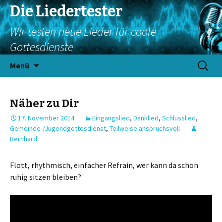
Die Liedertester
Wir testen neue Lieder für coole
Gottesdienste
Springe
Suchen
Menü
zum
nach:
Inhalt
Näher zu Dir
17. November 2014
Eingangslied
,
Danklied
,
Schlusslied
,
Gemeinde-/Jugendgottesdienst
,
Teilweise anspruchsvoll
Bernhard
Flott, rhythmisch, einfacher Refrain, wer kann da schon
ruhig sitzen bleiben?