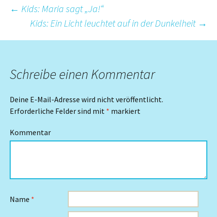
Beitrags-
←
Kids: Maria sagt „Ja!“
Kids: Ein Licht leuchtet auf in der Dunkelheit
→
Navigation
Schreibe einen Kommentar
Deine E-Mail-Adresse wird nicht veröffentlicht.
Erforderliche Felder sind mit
*
markiert
Kommentar
Name
*