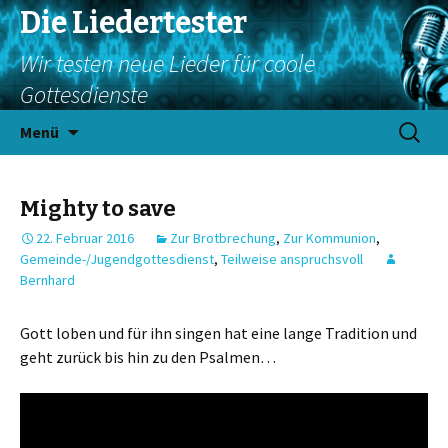
Die Liedertester
Wir testen neue Lieder für coole
Gottesdienste
Springe
Suchen
Menü
zum
nach:
Inhalt
Mighty to save
22. Februar 2016
Zur Brotbrechung
,
Zur Kommunion
,
Gemeinde-/Jugendgottesdienst
,
Teilweise anspruchsvoll
Bernhard
Gott loben und für ihn singen hat eine lange Tradition und
geht zurück bis hin zu den Psalmen…