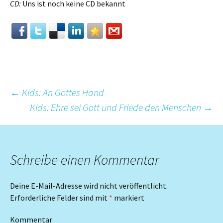
CD:
Uns ist noch keine CD bekannt
Beitrags-
←
Kids: An Gottes Hand
Kids: Ehre sei Gott und Friede den Menschen
→
Navigation
Schreibe einen Kommentar
Deine E-Mail-Adresse wird nicht veröffentlicht.
Erforderliche Felder sind mit
*
markiert
Kommentar