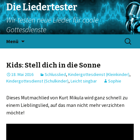
Die Liedertester
Wir testen neue Lieder für coole
Gottesdienste
Springe
Suchen
Menü
zum
nach:
Inhalt
Kids: Stell dich in die Sonne
18. Mai 2016
Schlusslied
,
Kindergottesdienst (Kleinkinder)
,
Kindergottesdienst (Schulkinder)
,
Leicht singbar
Sophie
Dieses Mutmachlied von Kurt Mikula wird ganz schnell zu
einem Lieblingslied, auf das man nicht mehr verzichten
möchte!