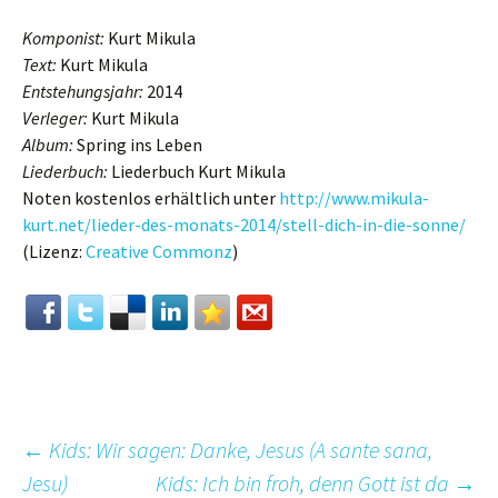
Komponist:
Kurt Mikula
Text:
Kurt Mikula
Entstehungsjahr:
2014
Verleger:
Kurt Mikula
Album:
Spring ins Leben
Liederbuch:
Liederbuch Kurt Mikula
Noten kostenlos erhältlich unter
http://www.mikula-
kurt.net/lieder-des-monats-2014/stell-dich-in-die-sonne/
(Lizenz:
Creative Commonz
)
Beitrags-
←
Kids: Wir sagen: Danke, Jesus (A sante sana,
Jesu)
Kids: Ich bin froh, denn Gott ist da
→