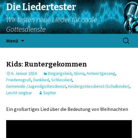
Die Liedertester
Wir testen neue Lieder für coole
Gottesdienste
Springe
Suchen
Menü
zum
nach:
Inhalt
Kids: Runtergekommen
6. Januar 2016
Eingangslied
,
Gloria
,
Antwortgesang
,
Friedensgruß
,
Danklied
,
Schlusslied
,
Gemeinde-/Jugendgottesdienst
,
Kindergottesdienst (Schulkinder)
,
Leicht singbar
Sophie
Ein großartiges Lied über die Bedeutung von Weihnachten