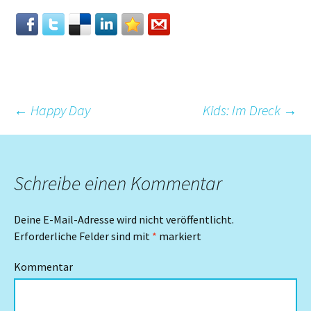
Beitrags-
←
Happy Day
Kids: Im Dreck
→
Navigation
Schreibe einen Kommentar
Deine E-Mail-Adresse wird nicht veröffentlicht.
Erforderliche Felder sind mit
*
markiert
Kommentar