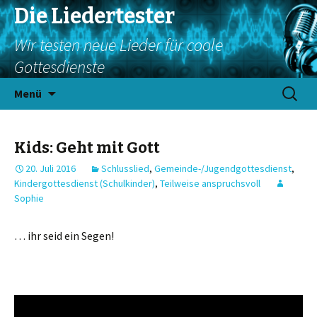
Die Liedertester
Wir testen neue Lieder für coole
Gottesdienste
Springe
Suchen
Menü
zum
nach:
Inhalt
Kids: Geht mit Gott
20. Juli 2016
Schlusslied
,
Gemeinde-/Jugendgottesdienst
,
Kindergottesdienst (Schulkinder)
,
Teilweise anspruchsvoll
Sophie
… ihr seid ein Segen!