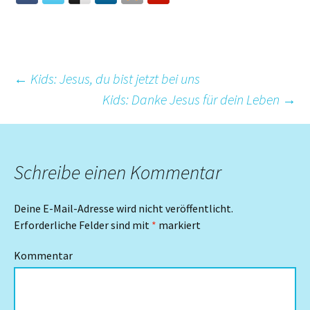
Beitrags-
←
Kids: Jesus, du bist jetzt bei uns
Kids: Danke Jesus für dein Leben
→
Navigation
Schreibe einen Kommentar
Deine E-Mail-Adresse wird nicht veröffentlicht.
Erforderliche Felder sind mit
*
markiert
Kommentar