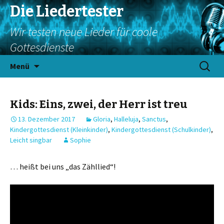
Die Liedertester
Wir testen neue Lieder für coole
Gottesdienste
Springe
Suchen
Menü
zum
nach:
Inhalt
Kids: Eins, zwei, der Herr ist treu
13. Dezember 2017
Gloria
,
Halleluja
,
Sanctus
,
Kindergottesdienst (Kleinkinder)
,
Kindergottesdienst (Schulkinder)
,
Leicht singbar
Sophie
… heißt bei uns „das Zähllied“!