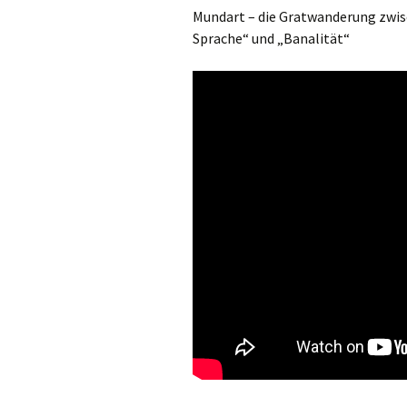
Mundart – die Gratwanderung zwis
Halleluja
Sprache“ und „Banalität“
Glaubensbekenntnis
Fürbitten
Gabenbereitung
Sanctus
Akklamation
Vater unser
Friedensgruß
Zur Brotbrechung
Zur Kommunion