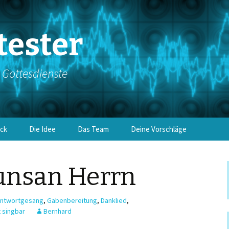
tester
e Gottesdienste
ick
Die Idee
Das Team
Deine Vorschläge
, unsan Herrn
ntwortgesang
,
Gabenbereitung
,
Danklied
,
t singbar
Bernhard