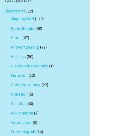
Einsatzort
(322)
Eingangslied
(110)
Kyrie/Bußakt
(48)
Gloria
(67)
Antwortgesang
(77)
Halleluja
(50)
Glaubensbekenntnis
(1)
Fürbitten
(12)
Gabenbereitung
(22)
Präfation
(6)
Sanctus
(40)
Akklamation
(2)
Vater unser
(6)
Friedensgruß
(10)