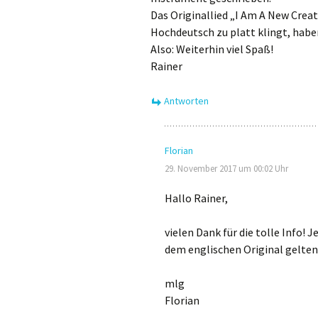
Das Originallied „I Am A New Creat
Hochdeutsch zu platt klingt, haben
Also: Weiterhin viel Spaß!
Rainer
Antworten
Florian
29. November 2017 um 00:02 Uhr
Hallo Rainer,
vielen Dank für die tolle Info! 
dem englischen Original gelten 
mlg
Florian