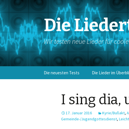
Die Lieder
Wir testen neue Lieder für cool
Springe
Die neuesten Tests
Die Lieder im Überbl
zum
Inhalt
Eingangslieder
I sing dia
Kyrie/Bußakt
Gloria
17. Januar 2016
Kyrie/Bußakt
,
A
Gemeinde-/Jugendgottesdienst
,
Leich
Antwortgesang