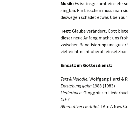
Musik:
Es ist insgesamt ein sehr s
Danklieder
singbar. Ein bisschen muss man si
deswegen schadet etwas Üben auf k
Schlusslieder
Text:
Glaube verändert, Gott biet
dieser neue Anfang macht uns froh
zwischen Banalisierung und guter 
vielleicht nicht überall einsetzbar.
Einsatz im Gottesdienst:
Text & Melodie:
Wolfgang Hartl & Ra
Entstehungsjahr:
1988 (1983)
Liederbuch:
Gloggnitzer Liederbuc
CD:
?
Alternativer Liedtitel:
I Am A New Cr