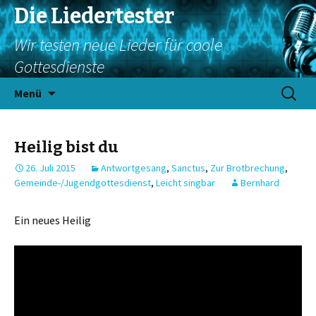
Die Liedertester
Wir testen neue Lieder für coole
Gottesdienste
Springe
Suchen
Menü
zum
nach:
Inhalt
Heilig bist du
26. Juli 2015
Antwortgesang
,
Sanctus
,
Zur Brotbrechung
,
Gemeinde-/Jugendgottesdienst
,
Leicht singbar
Bernhard
Ein neues Heilig