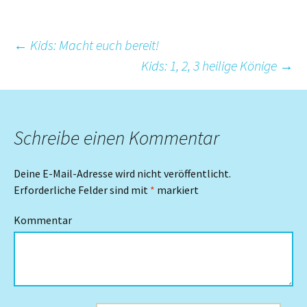
Beitrags-
←
Kids: Macht euch bereit!
Kids: 1, 2, 3 heilige Könige
→
Navigation
Schreibe einen Kommentar
Deine E-Mail-Adresse wird nicht veröffentlicht.
Erforderliche Felder sind mit
*
markiert
Kommentar