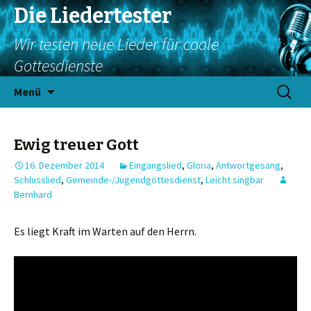
Die Liedertester
Wir testen neue Lieder für coole
Gottesdienste
Springe
Suchen
Menü
zum
nach:
Inhalt
Ewig treuer Gott
16. Dezember 2014
Eingangslied
,
Gloria
,
Antwortgesang
,
Schlusslied
,
Gemeinde-/Jugendgottesdienst
,
Leicht singbar
Bernhard
Es liegt Kraft im Warten auf den Herrn.